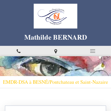
Mathilde BERNARD
EMDR-DSA à BESNÉ/Pontchateau et Saint-Nazaire